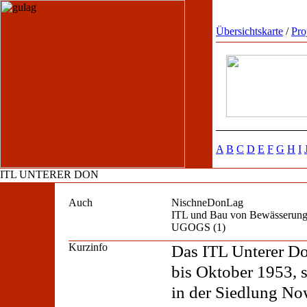
Übersichtskarte
/
Pro
A
B
C
D
E
F
G
H
I
ITL UNTERER DON
Auch
NischneDonLag
ITL und Bau von Bewässerung
UGOGS (1)
Kurzinfo
Das ITL Unterer D
bis Oktober 1953, 
in der Siedlung No