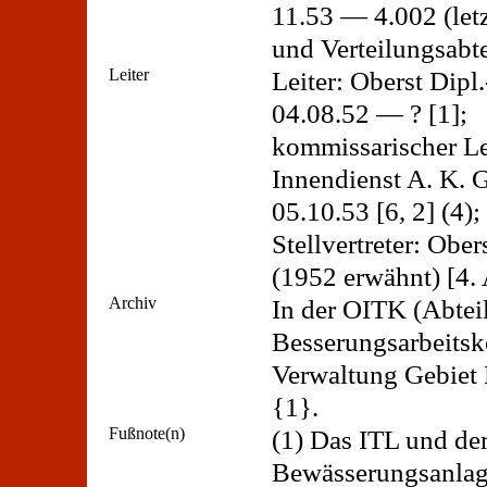
11.53 — 4.002 (let
und Verteilungsab
Leiter
Leiter: Oberst Di
04.08.52 — ? [1];
kommissarischer Le
Innendienst A. K.
05.10.53 [6, 2] (4);
Stellvertreter: Obe
(1952 erwähnt) [4. 
Archiv
In der OITK (Abtei
Besserungsarbeits
Verwaltung Gebiet 
{1}.
Fußnote(n)
(1) Das ITL und de
Bewässerungsanlag