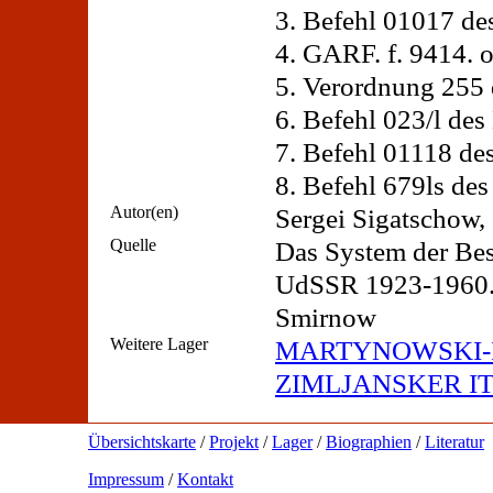
3. Befehl 01017 d
4. GARF. f. 9414. o
5. Verordnung 255
6. Befehl 023/l de
7. Befehl 01118 d
8. Befehl 679ls d
Autor(en)
Sergei Sigatschow,
Quelle
Das System der Bes
UdSSR 1923-1960. 
Smirnow
Weitere Lager
MARTYNOWSKI-
ZIMLJANSKER I
Übersichtskarte
/
Projekt
/
Lager
/
Biographien
/
Literatur
Impressum
/
Kontakt